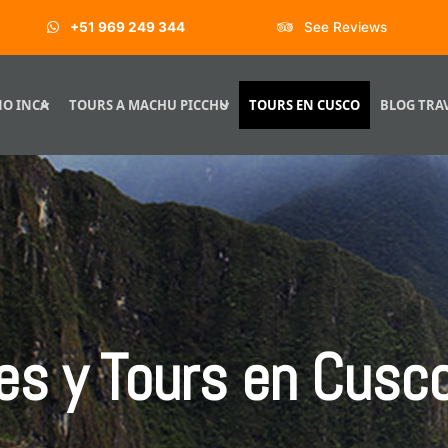
+51 969 249 344
See Reviews
O INCA
TOURS A MACHU PICCHU
TOURS EN CUSCO
BLOG TRA
es y Tours en Cusco