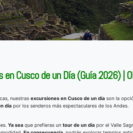
s en Cusco de un Día (Guía 2026) | O
ncas, nuestras
excursiones en Cusco de un día
son la opció
n día
por los senderos más espectaculares de los Andes.
les.
Ya sea
que prefieras un
tour de un día
por el Valle Sag
comodidad.
En consecuencia
, podrás explorar templos anti