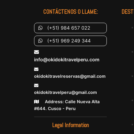
CONTÁCTENOS O LLAME:
DEST
(+51) 984 657 022
(+51) 969 249 344
info@okidokitravelperu.com
okidokitravelreservas@gmail.com
okidokitravelperu@gmail.com
Address: Calle Nueva Alta
#644. Cusco - Peru
Legal Information