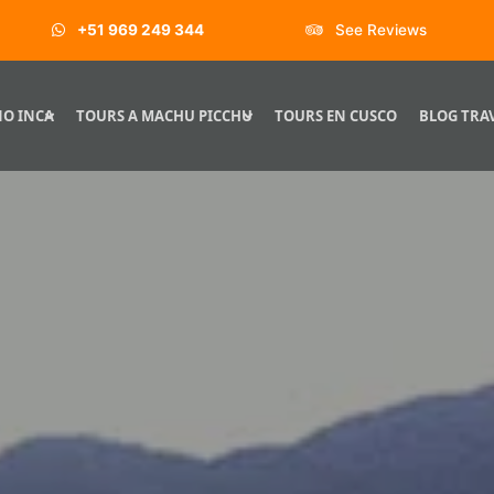
+51 969 249 344
See Reviews
O INCA
TOURS A MACHU PICCHU
TOURS EN CUSCO
BLOG TRA