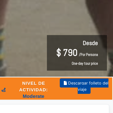
Desde
Desde
$
$
790
790
/Por Persona
/Por Persona
One-day tour price
One-day tour price
Descargar folleto del
NIVEL DE
viaje
ACTIVIDAD:
Moderate