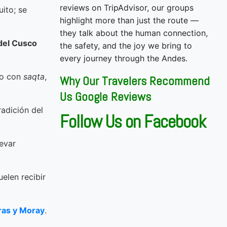
reviews on TripAdvisor, our groups
uito; se
highlight more than just the route —
they talk about the human connection,
 del Cusco
the safety, and the joy we bring to
every journey through the Andes.
do con
saqta
,
Why Our Travelers Recommend
Us Google Reviews
radición del
Follow Us on Facebook
levar
uelen recibir
ras y Moray
.