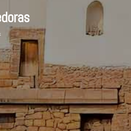
edoras
k