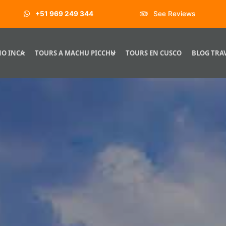
+51 969 249 344
See Reviews
O INCA
TOURS A MACHU PICCHU
TOURS EN CUSCO
BLOG TRA