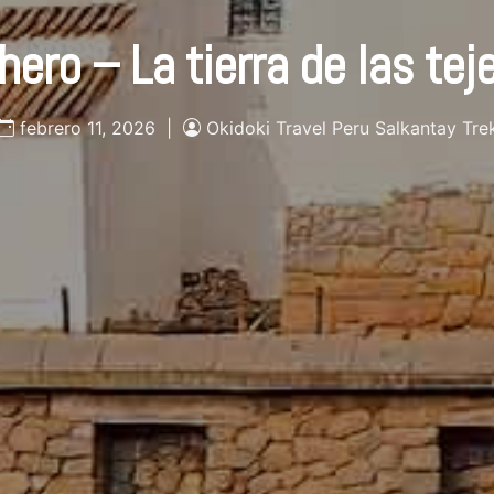
hero – La tierra de las tej
febrero 11, 2026 |
Okidoki Travel Peru Salkantay Tre