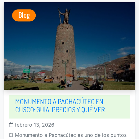
Blog
MONUMENTO A PACHACÚTEC EN
CUSCO: GUÍA, PRECIOS Y QUÉ VER
febrero 13, 2026
El Monumento a Pachacútec es uno de los puntos