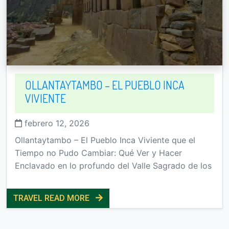
OLLANTAYTAMBO – EL PUEBLO INCA
VIVIENTE
febrero 12, 2026
Ollantaytambo – El Pueblo Inca Viviente que el
Tiempo no Pudo Cambiar: Qué Ver y Hacer
Enclavado en lo profundo del Valle Sagrado de los
TRAVEL READ MORE